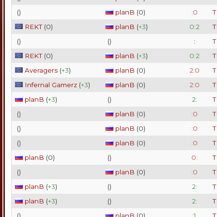
(
)
planB
(
0
)
:0
T
REKT
(
0
)
planB
(
+3
)
0:2
T
(
)
(
)
:
T
REKT
(
0
)
planB
(
+3
)
0:2
T
Averagers
(
+3
)
planB
(
0
)
2:0
T
Infernal Gamerz
(
+3
)
planB
(
0
)
2:0
T
planB
(
+3
)
(
)
2:
T
(
)
planB
(
0
)
:0
T
(
)
planB
(
0
)
:0
T
(
)
planB
(
0
)
:0
T
planB
(
0
)
(
)
0:
T
(
)
planB
(
0
)
:0
T
planB
(
+3
)
(
)
2:
T
planB
(
+3
)
(
)
2:
T
(
)
planB
(
0
)
:1
T