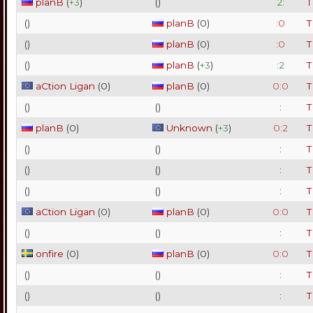
planB
(
+3
)
(
)
2:
T
(
)
planB
(
0
)
:0
T
(
)
planB
(
0
)
:0
T
(
)
planB
(
+3
)
:2
T
aCtion Ligan
(
0
)
planB
(
0
)
0:0
T
(
)
(
)
:
T
planB
(
0
)
Unknown
(
+3
)
0:2
T
(
)
(
)
:
T
(
)
(
)
:
T
(
)
(
)
:
T
aCtion Ligan
(
0
)
planB
(
0
)
0:0
T
(
)
(
)
:
T
onfire
(
0
)
planB
(
0
)
0:0
T
(
)
(
)
:
T
(
)
(
)
:
T